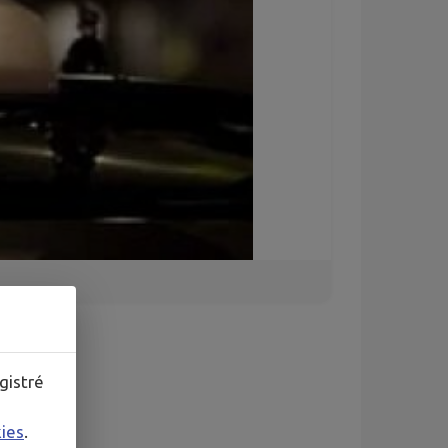
gistré
kies
.