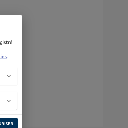
gistré
kies
.
ORISER