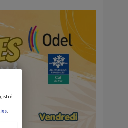
gistré
kies
.