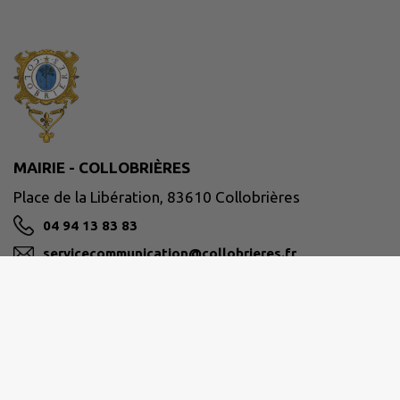
MAIRIE - COLLOBRIÈRES
Place de la Libération, 83610 Collobrières
04 94 13 83 83
servicecommunication@collobrieres.fr
M'Y RENDRE
www.collobrieres.fr/