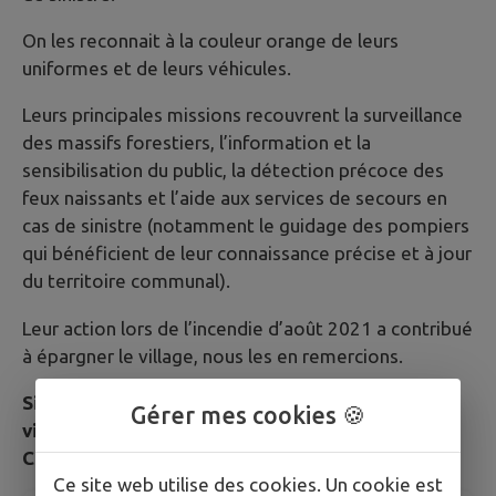
On les reconnait à la couleur orange de leurs
uniformes et de leurs véhicules.
Leurs principales missions recouvrent la surveillance
des massifs forestiers, l’information et la
sensibilisation du public, la détection précoce des
feux naissants et l’aide aux services de secours en
cas de sinistre (notamment le guidage des pompiers
qui bénéficient de leur connaissance précise et à jour
du territoire communal).
Leur action lors de l’incendie d’août 2021 a contribué
à épargner le village, nous les en remercions.
Si vous souhaitez contribuer à la protection du
Gérer mes cookies 🍪
village, engagez-vous en mairie dans le CCFF de
Collobrières.
Ce site web utilise des cookies. Un cookie est