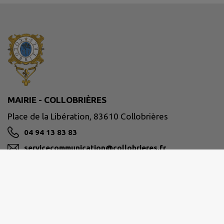
MAIRIE - COLLOBRIÈRES
Place de la Libération, 83610 Collobrières
04 94 13 83 83
servicecommunication@collobrieres.fr
M'Y RENDRE
www.collobrieres.fr/