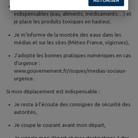
AUTORISER
Je conserve près de moi les produits
indispensables (eau, aliments, médicaments…) et
je place les produits toxiques en hauteur,
Je m’informe de la montée des eaux dans les
médias et sur les sites (Méteo France, vigicrues),
J’adopte les bonnes pratiques numériques en cas
d’urgence :
www.gouvernement.fr/risques/medias-sociaux-
urgence.
Si mon déplacement est indispensable :
Je reste à l’écoute des consignes de sécurité des
autorités,
Je coupe le courant avant mon départ,
Je signale mon départ et mes destinations à des