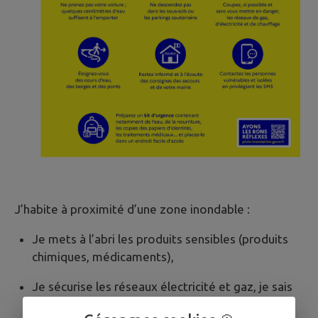
J’habite à proximité d’une zone inondable :
Je mets à l’abri les produits sensibles (produits
chimiques, médicaments),
Je sécurise les réseaux électricité et gaz, je sais
où se trouvent les disjoncteurs et robinets