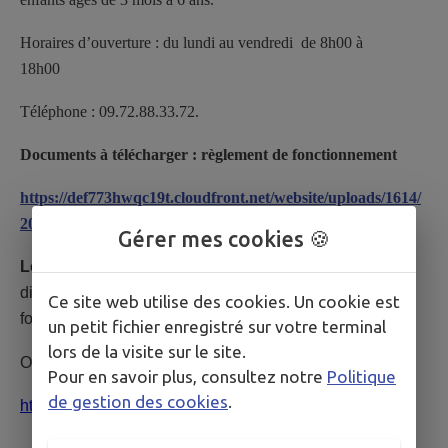
Horaires d’ouverture : du lundi au vendredi de 8h00 à
18h00
Téléphone : 09.72.88.33.72.
Documents à télécharger : règlement de fonctionnement
https://def773hwqc19t.cloudfront.net/website/uploads/1614/
2023/reglement_de_fonctionnement_creche_suvv1.pdf
Gérer mes cookies 🍪
Les demandes de pré-inscription en crèche
se font
directement sur le site internet
https://mami83.fr/
via un
Ce site web utilise des cookies. Un cookie est
formulaire en ligne.
un petit fichier enregistré sur votre terminal
lors de la visite sur le site.
Ou en cliquant sur le lien suivant :
Pour en savoir plus, consultez notre
Politique
de gestion des cookies
.
https://mami83.fr/index.php?p=form_inscription