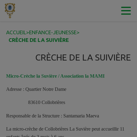
Contenu
Menu
Recherche
Pied de page
ACCUEIL
>
ENFANCE-JEUNESSE
>
CRÈCHE DE LA SUIVIÈRE
CRÈCHE DE LA SUIVIÈRE
Micro-Crèche la Suvière / Association la MAMI
Adresse : Quartier Notre Dame
83610 Collobrières
Responsable de la Structure : Santamaria Maeva
La micro-crèche de Collobrières La Suvière peut accueillir 11
enfants âgés de 3 mois à 6 ans.