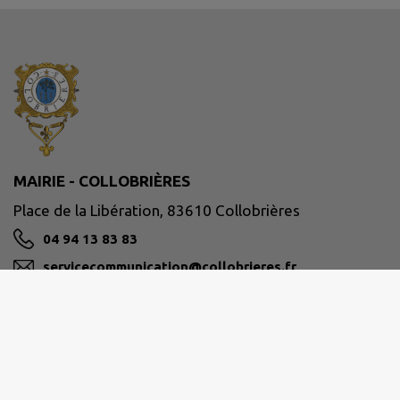
MAIRIE - COLLOBRIÈRES
Place de la Libération, 83610 Collobrières
04 94 13 83 83
servicecommunication@collobrieres.fr
M'Y RENDRE
www.collobrieres.fr/