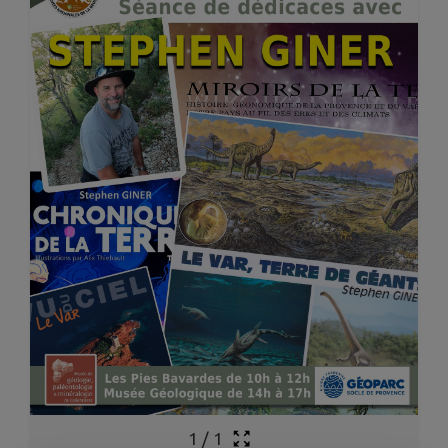
1
/
1