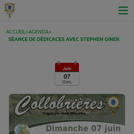
Contenu
Menu
Recherche
Pied de page
ACCUEIL
>
AGENDA
>
SÉANCE DE DÉDICACES AVEC STEPHEN GINER
Juin
07
Dim.