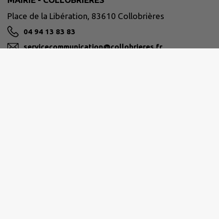
Place de la Libération, 83610 Collobrières
04 94 13 83 83
servicecommunication@collobrieres.fr
M'Y RENDRE
www.collobrieres.fr/