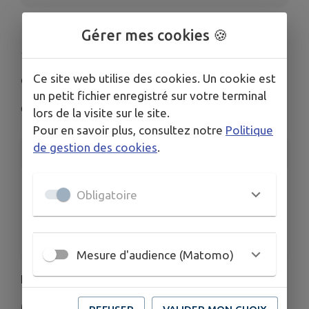
Gérer mes cookies 🍪
Séance de dédicaces
avec Stephen Giner
Ce site web utilise des cookies. Un cookie est
un petit fichier enregistré sur votre terminal
Collobrières
lors de la visite sur le site.
Pour en savoir plus, consultez notre
Politique
de gestion des cookies
.
INFORMATIONS PRATIQUES
LIEU
Obligatoire
Collobrières
DATE
Le dim. 7 juin
Mesure d'audience (Matomo)
Les Pies Bavardes de 10h à 12h
Musée Géologique de 14h à 17h