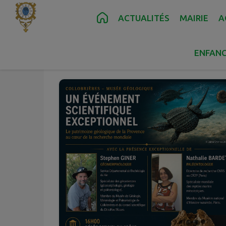
Contenu
Menu
Recherche
Pied de page
ACTUALITÉS
MAIRIE
A
Juil.
11
ENFANC
Sam.