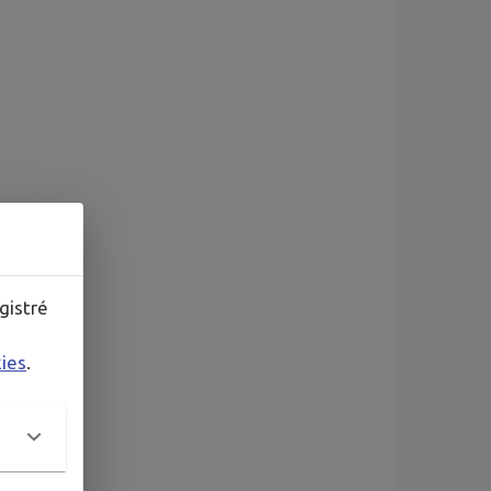
gistré
kies
.