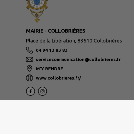
MAIRIE - COLLOBRIÈRES
Place de la Libération, 83610 Collobrières
04 94 13 83 83
servicecommunication@collobrieres.fr
M'Y RENDRE
www.collobrieres.fr/