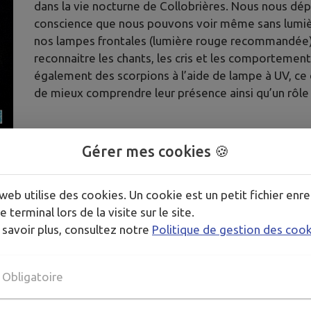
dans la vie nocturne de Collobrières. Nous nous dép
conscience que nous pouvons voir même sans lumiè
nos lampes frontales (lumière rouge recommandée)
reconnaitre les chants, les cris et les comportemen
également des scorpions à l’aide de lampe à UV, ce
de mieux comprendre leur présence ainsi qu’un rôle
Gérer mes cookies 🍪
web utilise des cookies. Un cookie est un petit fichier enre
e terminal lors de la visite sur le site.
 savoir plus, consultez notre
Politique de gestion des coo
Obligatoire