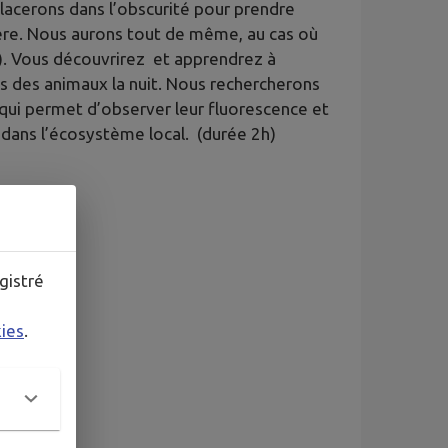
lacerons dans l’obscurité pour prendre
re. Nous aurons tout de même, au cas où
. Vous découvrirez et apprendrez à
ts des animaux la nuit. Nous rechercherons
 qui permet d’observer leur fluorescence et
 dans l’écosystème local. (durée 2h)
gistré
kies
.