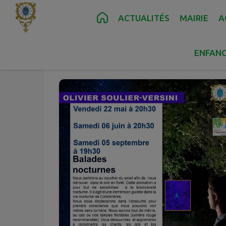
Contenu
Menu
Recherche
Pied de page
ACTUALITÉS
MAIRIE
A
Juin
06
ENFANC
Sam.