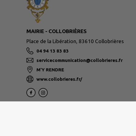
MAIRIE - COLLOBRIÈRES
Place de la Libération, 83610 Collobrières
04 94 13 83 83
servicecommunication@collobrieres.fr
M'Y RENDRE
www.collobrieres.fr/