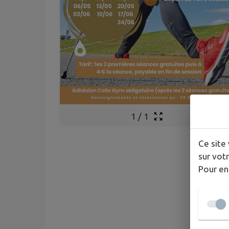
1
/
1
Ce site 
sur votr
Pour en