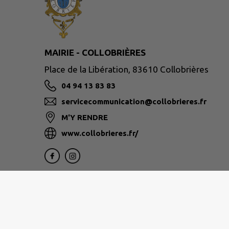
MAIRIE - COLLOBRIÈRES
Place de la Libération, 83610 Collobrières
04 94 13 83 83
servicecommunication@collobrieres.fr
M'Y RENDRE
www.collobrieres.fr/