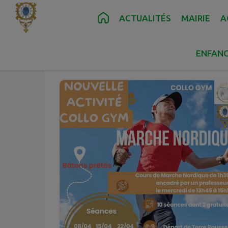
Contenu
Menu
Recherche
Pied de page
ACTUALITÉS
MAIRIE
A
Juin
03
ENFANC
Mer.