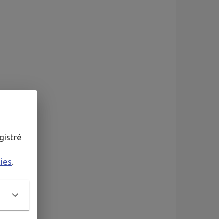
gistré
kies
.