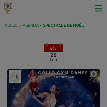
Contenu
Menu
Recherche
Pied de page
ACCUEIL
>
AGENDA
>
SPECTACLE DE NOËL
Déc.
20
Sam.