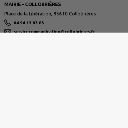
MAIRIE - COLLOBRIÈRES
Place de la Libération, 83610 Collobrières
04 94 13 83 83
servicecommunication@collobrieres.fr
M'Y RENDRE
www.collobrieres.fr/