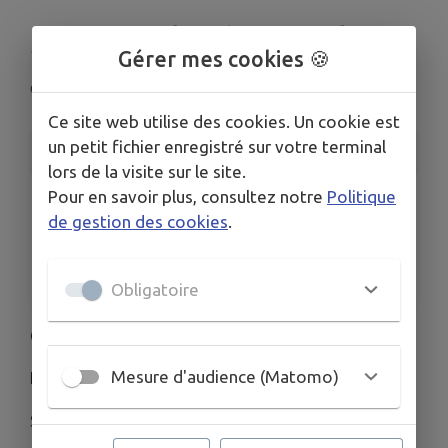
Spectacle de Noël
Gérer mes cookies 🍪
Collobrières
Ce site web utilise des cookies. Un cookie est
un petit fichier enregistré sur votre terminal
INFORMATIONS PRATIQUES
lors de la visite sur le site.
Pour en savoir plus, consultez notre
Politique
LIEU
de gestion des cookies
.
Collobrières
DATE
Le sam. 20 déc.
Obligatoire
Collo Gym Danse
Mesure d'audience (Matomo)
Présente son
Spectacle de Noël