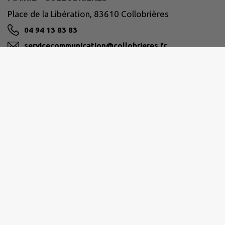
Place de la Libération, 83610 Collobrières
04 94 13 83 83
servicecommunication@collobrieres.fr
M'Y RENDRE
www.collobrieres.fr/