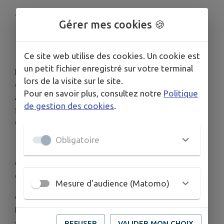
71
ᵉ
Rallye du Var – Passage à Collobrières
Gérer mes cookies 🍪
📅
Vendredi 28 & Samedi 29 novembre 2025
Ce site web utilise des cookies. Un cookie est
un petit fichier enregistré sur votre terminal
Le Rallye du Var traversera le territoire de la
lors de la visite sur le site.
commune de
Collobrières
.
Pour en savoir plus, consultez notre
Politique
À cette occasion, plusieurs
épreuves spéciales
de gestion des cookies
.
seront organisées, entraînant la
fermeture de
certaines routes
.
Obligatoire
🔴
Épreuves spéciales entre Collobrières et
Grimaud
Mesure d'audience (Matomo)
⛔ Fermeture de la D14, à partir du carrefour
D39/D14
:
•
Vendredi 28 novembre : 9h00 → 23h00
REFUSER
VALIDER MON CHOIX