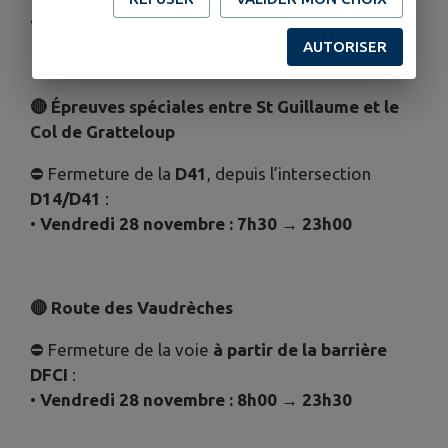
•
Samedi 29 novembre : 12h20 → 23h00
AUTORISER
🔴
Épreuves spéciales entre St Guillaume et le
Col de Gratteloup
⛔ Fermeture de la
D41
, depuis l’intersection
D14/D41
:
•
Vendredi 28 novembre : 7h30 → 23h00
🔴
Route des Vaudrèches
⛔ Fermeture de la voie
à partir de la barrière
DFCI
:
•
Vendredi 28 novembre : 8h00 → 23h30