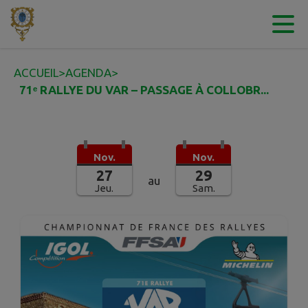
Contenu
Menu
Recherche
Pied de page
ACCUEIL
>
AGENDA
>
71ᵉ RALLYE DU VAR – PASSAGE À COLLOBR...
Nov.
Nov.
27
29
au
Jeu.
Sam.