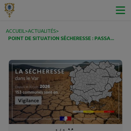
Contenu
Menu
Recherche
Pied de page
ACCUEIL
>
ACTUALITÉS
>
POINT DE SITUATION SÉCHERESSE : PASSA...
1
/
1