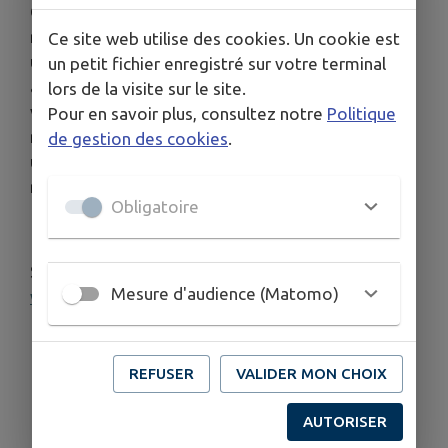
Ce seuil de vigilance n’est pas associé à des
restrictions, mais il est rappelé à chacun d’adopter
Ce site web utilise des cookies. Un cookie est
une gestion économe de la ressource en eau,
un petit fichier enregistré sur votre terminal
avec une attention particulière pour sa protection
lors de la visite sur le site.
vis-à-vis des pollutions et de respecter les
Pour en savoir plus, consultez notre
Politique
mesures générales qui s’appliquent dans son
de gestion des cookies
.
usage quotidien afin d’éviter le gaspillage d’une
ressource qui demeure vulnérable.
Obligatoire
Source : arrêté préfectoral 30/06/2026 –
Mesure d'audience (Matomo)
www.var.gouv.fr
rubrique Sécheresse
REFUSER
VALIDER MON CHOIX
AUTORISER