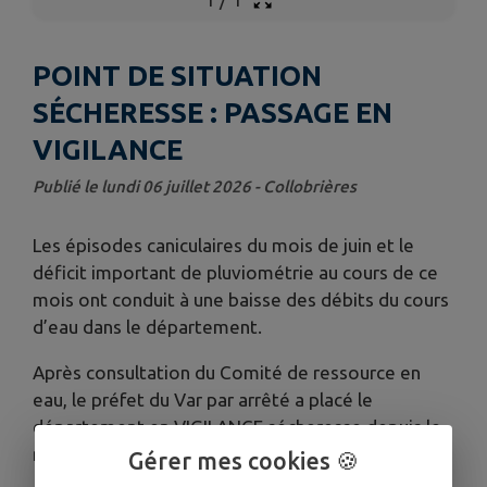
POINT DE SITUATION
SÉCHERESSE : PASSAGE EN
VIGILANCE
Publié le lundi 06 juillet 2026 - Collobrières
Les épisodes caniculaires du mois de juin et le
déficit important de pluviométrie au cours de ce
mois ont conduit à une baisse des débits du cours
d’eau dans le département.
Après consultation du Comité de ressource en
eau, le préfet du Var par arrêté a placé le
département en VIGILANCE sécheresse depuis le
mardi 30 juin 2026.
Gérer mes cookies 🍪