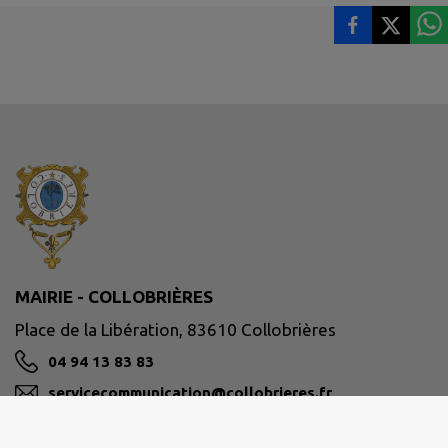
MAIRIE - COLLOBRIÈRES
Place de la Libération, 83610 Collobrières
04 94 13 83 83
servicecommunication@collobrieres.fr
M'Y RENDRE