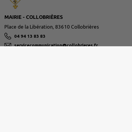
MAIRIE - COLLOBRIÈRES
Place de la Libération, 83610 Collobrières
04 94 13 83 83
servicecommunication@collobrieres.fr
M'Y RENDRE
www.collobrieres.fr/