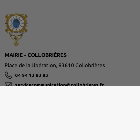
MAIRIE - COLLOBRIÈRES
Place de la Libération, 83610 Collobrières
04 94 13 83 83
servicecommunication@collobrieres.fr
M'Y RENDRE
www.collobrieres.fr/