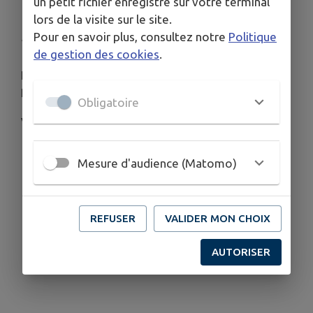
un petit fichier enregistré sur votre terminal
ROUGE
lors de la visite sur le site.
Pour en savoir plus, consultez notre
Politique
Publié le mercredi 01 juillet 2026 - Collobrières
de gestion des cookies
.
Exposition à la galerie Agosta : George et Hanna
ROUGE du 03 au 09 juillet.
Obligatoire
Vernissage le samedi 04 juillet à 15h.
Mesure d'audience (Matomo)
REFUSER
VALIDER MON CHOIX
AUTORISER