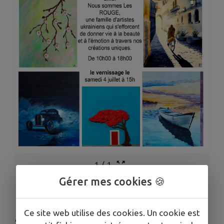
1
/
1
Gérer mes cookies 🍪
EXPOSITION À LA GALERIE
Ce site web utilise des cookies. Un cookie est
AGOSTA : GEORGE ET HANNA