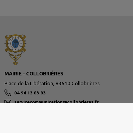
MAIRIE - COLLOBRIÈRES
Place de la Libération, 83610 Collobrières
04 94 13 83 83
servicecommunication@collobrieres.fr
M'Y RENDRE
www.collobrieres.fr/