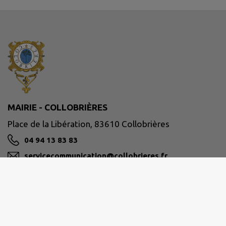
MAIRIE - COLLOBRIÈRES
Place de la Libération, 83610 Collobrières
04 94 13 83 83
servicecommunication@collobrieres.fr
M'Y RENDRE
www.collobrieres.fr/