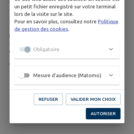
un petit fichier enregistré sur votre terminal
REPORTES
lors de la visite sur le site.
Publié le mardi 02 juin 2026 - Collobrières
Pour en savoir plus, consultez notre
Politique
de gestion des cookies
.
Le loto des gourmands et les ateliers
alimentations prévus au mois de juin sont
Obligatoire
reportés à une date ultérieure .
Merci de votre compréhension
Mesure d'audience (Matomo)
REFUSER
VALIDER MON CHOIX
AUTORISER