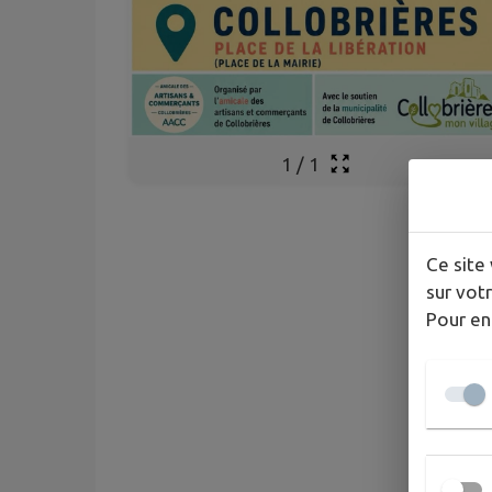
1
/
1
Ce site 
sur votr
Pour en