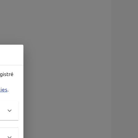
gistré
kies
.