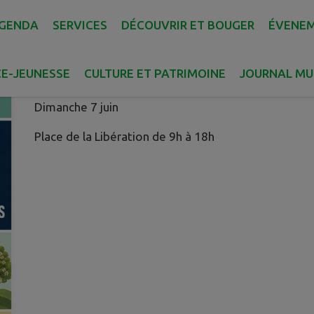
GENDA
SERVICES
DÉCOUVRIR ET BOUGER
ÉVENE
MARCHÉ DES TALENTS ET DES 
Publié le vendredi 29 mai 2026 - Collobrières
E-JEUNESSE
CULTURE ET PATRIMOINE
JOURNAL MU
Dimanche 7 juin
Place de la Libération de 9h à 18h