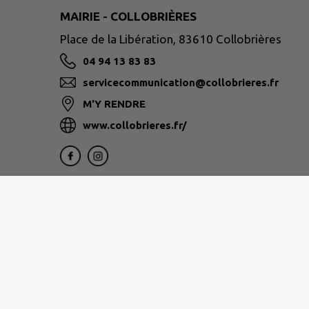
MAIRIE - COLLOBRIÈRES
Place de la Libération, 83610 Collobrières
04 94 13 83 83
servicecommunication@collobrieres.fr
M'Y RENDRE
www.collobrieres.fr/