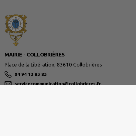
MAIRIE - COLLOBRIÈRES
Place de la Libération, 83610 Collobrières
04 94 13 83 83
servicecommunication@collobrieres.fr
M'Y RENDRE
www.collobrieres.fr/